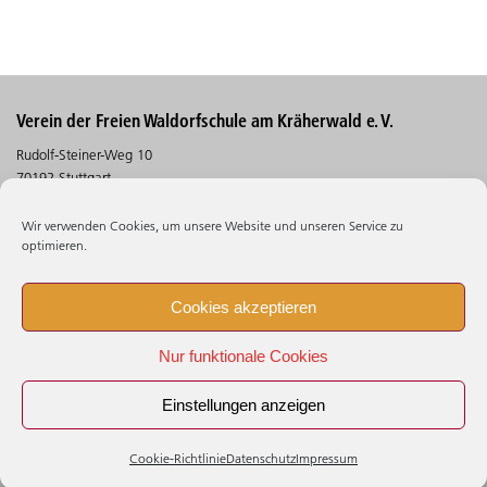
Verein der Freien Waldorfschule am Kräherwald e. V.
Rudolf-Steiner-Weg 10
70192 Stuttgart
Telefon (0711) 30 5 30 - 530
Wir verwenden Cookies, um unsere Website und unseren Service zu
Telefax (0711) 30 5 30 - 106
optimieren.
Suchen
Cookies akzeptieren
Impressum
Nur funktionale Cookies
Datenschutz
Beschwerdestelle
Einstellungen anzeigen
Cookie - Richtlinie (EU)
Cookie-Richtlinie
Datenschutz
Impressum