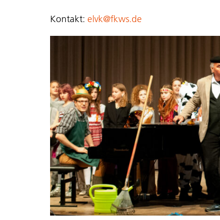
Kontakt:
elvk@fkws.de