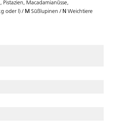
, Pistazien, Macadamianüsse,
g oder l) /
M
Süßlupinen /
N
Weichtiere