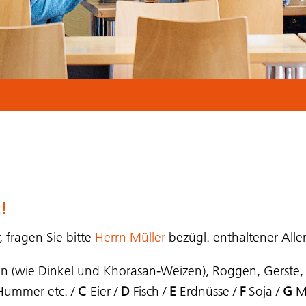
!
 fragen Sie bitte
Herrn Müller
bezügl. enthaltener Alle
en (wie Dinkel und Khorasan-Weizen), Roggen, Gerste
 Hummer etc. /
C
Eier /
D
Fisch /
E
Erdnüsse /
F
Soja /
G
Mi