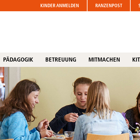
KINDER
ANMELDEN
RANZENPOST
PÄDAGOGIK
BETREUUNG
MITMACHEN
KI