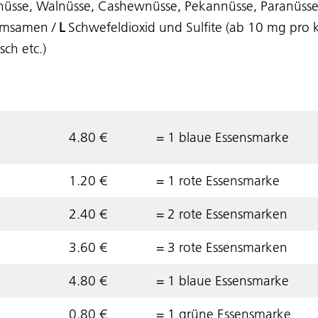
nüsse, Walnüsse, Cashewnüsse, Pekannüsse, Paranüsse
msamen /
L
Schwefeldioxid und Sulfite (ab 10 mg pro k
ch etc.)
4.80 €
= 1 blaue Essensmarke
1.20 €
= 1 rote Essensmarke
2.40 €
= 2 rote Essensmarken
3.60 €
= 3 rote Essensmarken
4.80 €
= 1 blaue Essensmarke
0.80 €
= 1 grüne Essensmarke