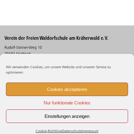
Verein der Freien Waldorfschule am Kräherwald e. V.
Rudolf-Steiner-Weg 10
70192 Stuttgart
Telefon (0711) 30 5 30 - 530
Wir verwenden Cookies, um unsere Website und unseren Service zu
Telefax (0711) 30 5 30 - 106
optimieren.
Suchen
Cookies akzeptieren
Impressum
Nur funktionale Cookies
Datenschutz
Beschwerdestelle
Einstellungen anzeigen
Cookie - Richtlinie (EU)
Cookie-Richtlinie
Datenschutz
Impressum