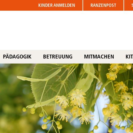
KINDER
ANMELDEN
RANZENPOST
PÄDAGOGIK
BETREUUNG
MITMACHEN
KI