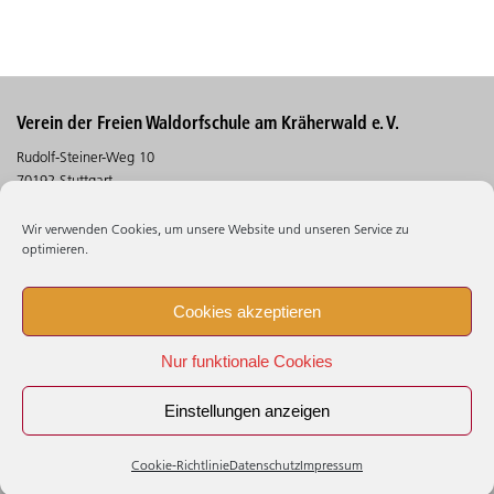
Verein der Freien Waldorfschule am Kräherwald e. V.
Rudolf-Steiner-Weg 10
70192 Stuttgart
Telefon (0711) 30 5 30 - 530
Wir verwenden Cookies, um unsere Website und unseren Service zu
Telefax (0711) 30 5 30 - 106
optimieren.
Suchen
Cookies akzeptieren
Impressum
Nur funktionale Cookies
Datenschutz
Beschwerdestelle
Einstellungen anzeigen
Cookie - Richtlinie (EU)
Cookie-Richtlinie
Datenschutz
Impressum