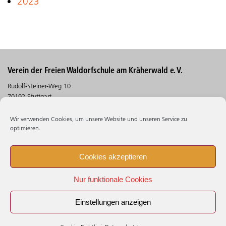
2023
Verein der Freien Waldorfschule am Kräherwald e. V.
Rudolf-Steiner-Weg 10
70192 Stuttgart
Telefon (0711) 30 5 30 - 530
Wir verwenden Cookies, um unsere Website und unseren Service zu
Telefax (0711) 30 5 30 - 106
optimieren.
Suchen
Cookies akzeptieren
Impressum
Nur funktionale Cookies
Datenschutz
Beschwerdestelle
Einstellungen anzeigen
Cookie - Richtlinie (EU)