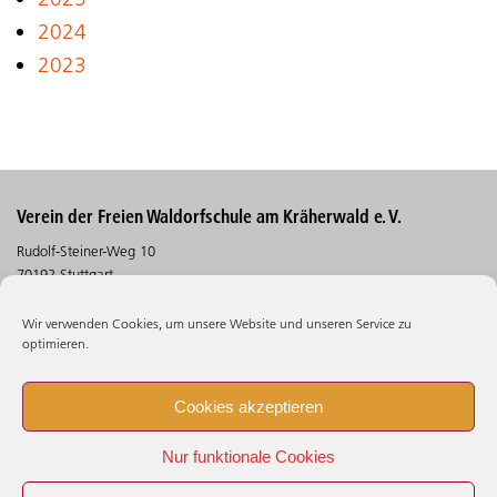
2024
2023
Verein der Freien Waldorfschule am Kräherwald e. V.
Rudolf-Steiner-Weg 10
70192 Stuttgart
Telefon (0711) 30 5 30 - 530
Wir verwenden Cookies, um unsere Website und unseren Service zu
Telefax (0711) 30 5 30 - 106
optimieren.
Suchen
Cookies akzeptieren
Impressum
Nur funktionale Cookies
Datenschutz