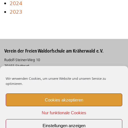
2024
2023
Verein der Freien Waldorfschule am Kräherwald e. V.
Rudolf-Steiner-Weg 10
70192 Stuttgart
Telefon (0711) 30 5 30 - 530
Wir verwenden Cookies, um unsere Website und unseren Service zu
Telefax (0711) 30 5 30 - 106
optimieren.
Suchen
Cookies akzeptieren
Impressum
Nur funktionale Cookies
Datenschutz
Beschwerdestelle
Einstellungen anzeigen