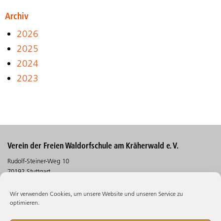
Archiv
2026
2025
2024
2023
Verein der Freien Waldorfschule am Kräherwald e. V.
Rudolf-Steiner-Weg 10
70192 Stuttgart
Telefon (0711) 30 5 30 - 530
Wir verwenden Cookies, um unsere Website und unseren Service zu
Telefax (0711) 30 5 30 - 106
optimieren.