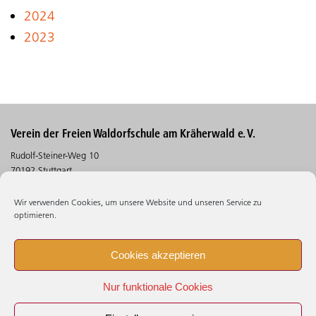
2024
2023
Verein der Freien Waldorfschule am Kräherwald e. V.
Rudolf-Steiner-Weg 10
70192 Stuttgart
Telefon (0711) 30 5 30 - 530
Wir verwenden Cookies, um unsere Website und unseren Service zu
Telefax (0711) 30 5 30 - 106
optimieren.
Suchen
Cookies akzeptieren
Impressum
Nur funktionale Cookies
Datenschutz
Beschwerdestelle