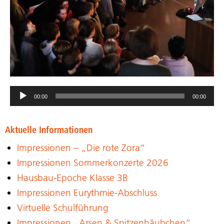
Audio-
00:00
00:00
Player
Aktuelle Informationen
Impressionen – „Die rote Zora“
Impressionen Sommerkonzerte 2026
Hausbau-Epoche Klasse 3B
Impressionen Eurythmie-Abschluss
Virtuelle Schulführung
Impressionen „Arsen & Spitzenhäubchen“